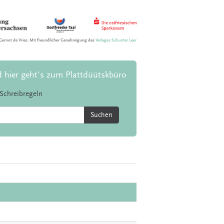
Gernot de Vries. Mit freundlicher Genehmigung des
Verlages Schuster Leer
d hier geht's zum Plattdüütskbüro
Schreibregeln
Suchen