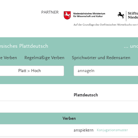
PARTNER
Auf der Grundlage des Ostfriesischen Wörterbuchs von 
esisches Plattdeutsch
... un
e Verben
Regelmäßige Verben
Sprichwörter und Redensarten
Platt > Hoch
Plattdeutsch
Verben
anspiekern
Konjugationsmuster