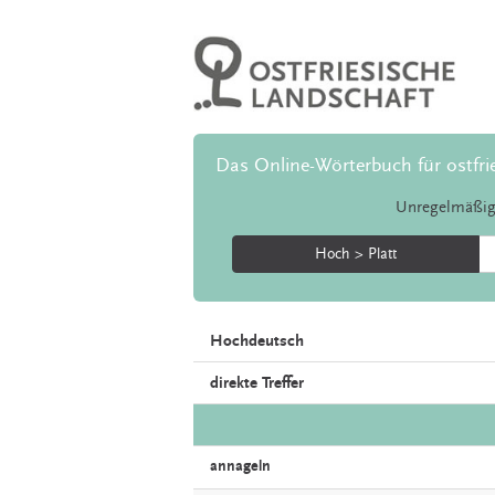
Das Online-Wörterbuch für ostfri
Unregelmäßig
Hoch > Platt
Hochdeutsch
direkte Treffer
annageln