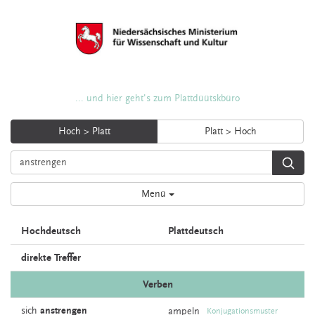
... und hier geht's zum Plattdüütskbüro
Hoch > Platt
Platt > Hoch
Menü
Hochdeutsch
Plattdeutsch
direkte Treffer
Verben
sich
anstrengen
ampeln
Konjugationsmuster