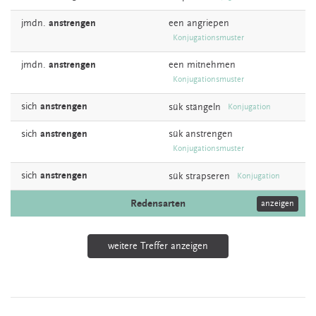
jmdn.
anstrengen
een
angriepen
Konjugationsmuster
jmdn.
anstrengen
een
mitnehmen
Konjugationsmuster
sich
anstrengen
sük
stängeln
Konjugation
sich
anstrengen
sük
anstrengen
Konjugationsmuster
sich
anstrengen
sük
strapseren
Konjugation
Redensarten
anzeigen
weitere Treffer anzeigen