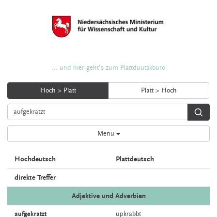
... und hier geht's zum Plattdüütskbüro
Hoch > Platt
Platt > Hoch
Menü
Hochdeutsch
Plattdeutsch
direkte Treffer
Adjektive und Adverbien
aufgekratzt
upkrabbt