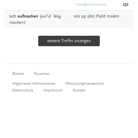
Konjugationsmuster
sich
aufmachen
(auf d. Weg
sük up (de)
Padd
maken
machen)
weitere Treffer anzeigen
Bücher
Buurman
Allgemeine Informationen
Abkürzungsverzeichnis
Datenschutz
Impressum
Kontakt