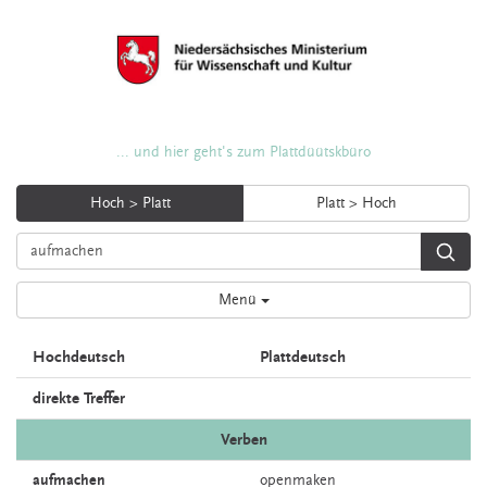
... und hier geht's zum Plattdüütskbüro
Hoch > Platt
Platt > Hoch
Menü
Hochdeutsch
Plattdeutsch
direkte Treffer
Verben
aufmachen
openmaken