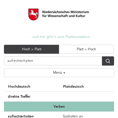
... und hier geht's zum Plattdüütskbüro
Hoch > Platt
Platt > Hoch
Menü
Hochdeutsch
Plattdeutsch
direkte Treffer
Verben
aufrechterhalten
fasthollen
an