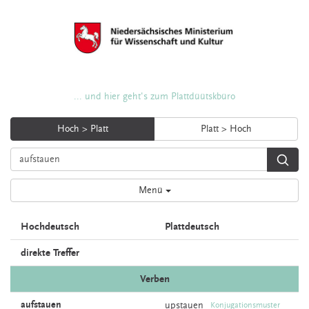
... und hier geht's zum Plattdüütskbüro
Hoch > Platt
Platt > Hoch
Menü
Hochdeutsch
Plattdeutsch
direkte Treffer
Verben
aufstauen
upstauen
Konjugationsmuster