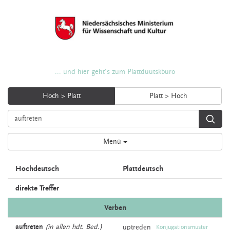
... und hier geht's zum Plattdüütskbüro
Hoch > Platt
Platt > Hoch
Menü
Hochdeutsch
Plattdeutsch
direkte Treffer
Verben
auftreten
(in allen hdt. Bed.)
uptreden
Konjugationsmuster