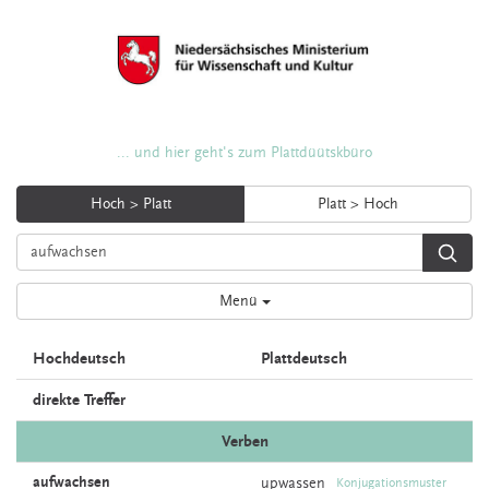
... und hier geht's zum Plattdüütskbüro
Hoch > Platt
Platt > Hoch
Menü
Hochdeutsch
Plattdeutsch
direkte Treffer
Verben
aufwachsen
upwassen
Konjugationsmuster