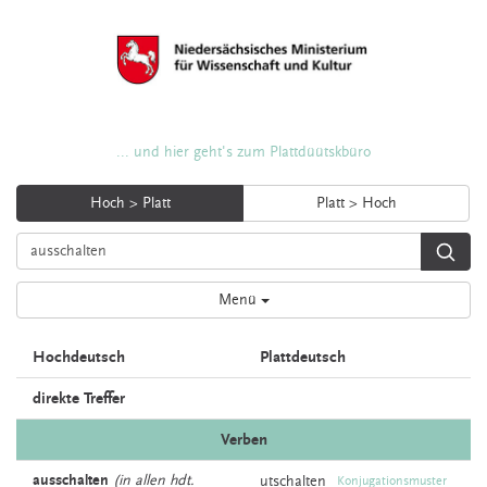
... und hier geht's zum Plattdüütskbüro
Hoch > Platt
Platt > Hoch
Menü
Hochdeutsch
Plattdeutsch
direkte Treffer
Verben
ausschalten
(in allen hdt.
utschalten
Konjugationsmuster