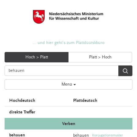
... und hier geht's zum Plattdüütskbüro
Hoch > Platt
Platt > Hoch
Menü
Hochdeutsch
Plattdeutsch
direkte Treffer
Verben
behauen
behauen
Konjugationsmuster