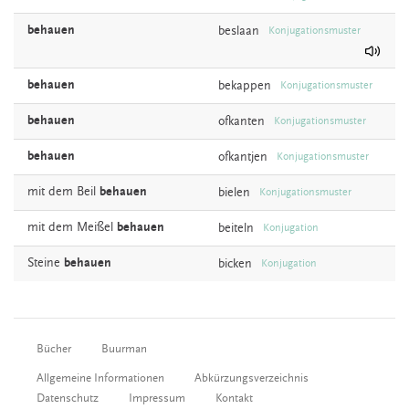
behauen
beslaan
Konjugationsmuster
behauen
bekappen
Konjugationsmuster
behauen
ofkanten
Konjugationsmuster
behauen
ofkantjen
Konjugationsmuster
mit dem Beil
behauen
bielen
Konjugationsmuster
mit dem Meißel
behauen
beiteln
Konjugation
Steine
behauen
bicken
Konjugation
Bücher
Buurman
Allgemeine Informationen
Abkürzungsverzeichnis
Datenschutz
Impressum
Kontakt