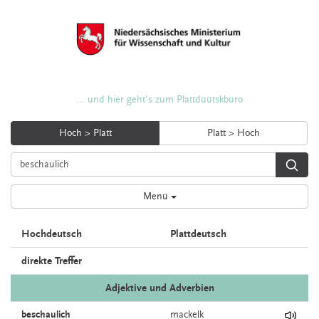
... und hier geht's zum Plattdüütskbüro
Hoch > Platt
Platt > Hoch
Menü
Hochdeutsch
Plattdeutsch
direkte Treffer
Adjektive und Adverbien
beschaulich
mackelk