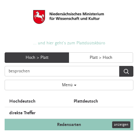
... und hier geht's zum Plattdüütskbüro
Hoch > Platt
Platt > Hoch
Menü
Hochdeutsch
Plattdeutsch
direkte Treffer
Redensarten
anzeigen