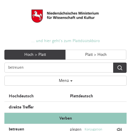
... und hier geht's zum Plattdüütskbüro
Hoch > Platt
Platt > Hoch
Menü
Hochdeutsch
Plattdeutsch
direkte Treffer
Verben
betreuen
plegen
Konjugation