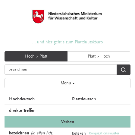
... und hier geht's zum Plattdüütskbüro
Hoch > Platt
Platt > Hoch
Menü
Hochdeutsch
Plattdeutsch
direkte Treffer
Verben
bezeichnen
(in allen hdt.
beteken
Konjugationsmuster