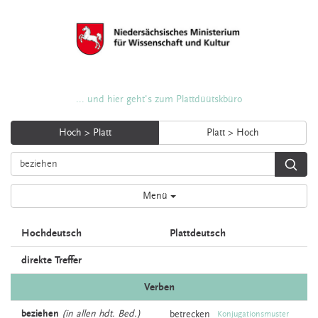
... und hier geht's zum Plattdüütskbüro
Hoch > Platt
Platt > Hoch
Menü
Hochdeutsch
Plattdeutsch
direkte Treffer
Verben
beziehen
(in allen hdt. Bed.)
betrecken
Konjugationsmuster