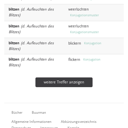
blitzen
(d. Aufleuchten des
weerlüchten
Blitzes)
Konjugationsmuster
blitzen
(d. Aufleuchten des
weerluchten
Blitzes)
Konjugationsmuster
blitzen
(d. Aufleuchten des
blickern
Konjugation
Blitzes)
blitzen
(d. Aufleuchten des
flickern
Konjugation
Blitzes)
weitere Treffer anzeigen
Bücher
Buurman
Allgemeine Informationen
Abkürzungsverzeichnis