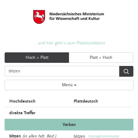
... und hier geht's zum Plattdüütskbüro
Hoch > Platt
Platt > Hoch
Menü
Hochdeutsch
Plattdeutsch
direkte Treffer
Verben
blitzen
(in allen hdt. Bed.)
blitzen
Konjugationsmuster