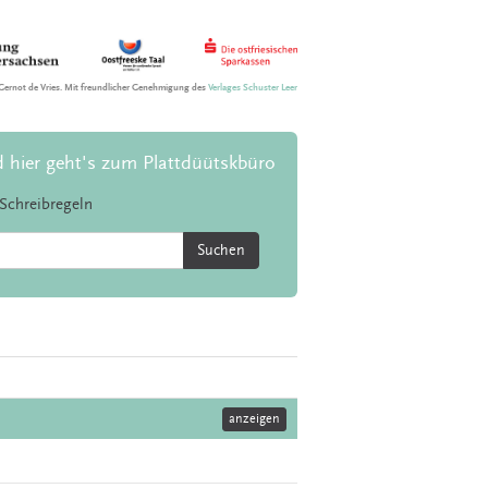
Gernot de Vries. Mit freundlicher Genehmigung des
Verlages Schuster Leer
d hier geht's zum Plattdüütskbüro
Schreibregeln
Suchen
anzeigen