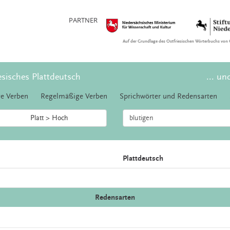
PARTNER
Auf der Grundlage des Ostfriesischen Wörterbuchs von 
esisches Plattdeutsch
... un
e Verben
Regelmäßige Verben
Sprichwörter und Redensarten
Platt > Hoch
Plattdeutsch
Redensarten