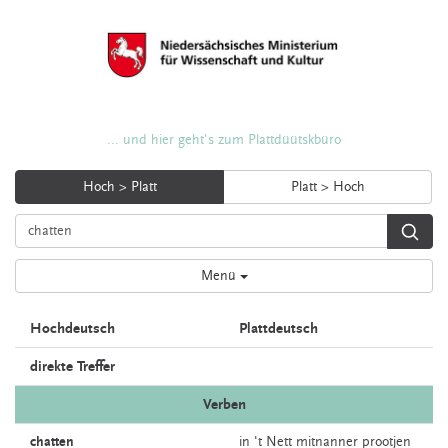
... und hier geht's zum Plattdüütskbüro
Hoch > Platt
Platt > Hoch
Menü
Hochdeutsch
Plattdeutsch
direkte Treffer
Verben
chatten
in 't
Nett
mitnanner
prootjen