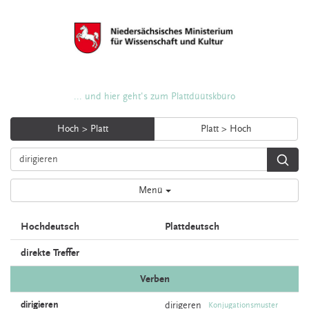
... und hier geht's zum Plattdüütskbüro
Hoch > Platt
Platt > Hoch
Menü
Hochdeutsch
Plattdeutsch
direkte Treffer
Verben
dirigieren
dirigeren
Konjugationsmuster