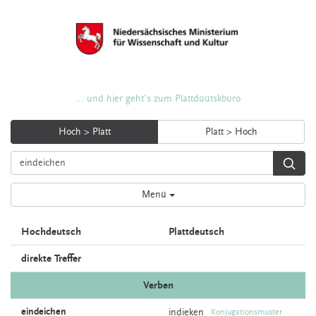
... und hier geht's zum Plattdüütskbüro
Hoch > Platt
Platt > Hoch
Menü
Hochdeutsch
Plattdeutsch
direkte Treffer
Verben
eindeichen
indieken
Konjugationsmuster