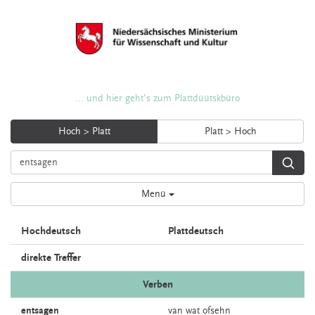
... und hier geht's zum Plattdüütskbüro
Hoch > Platt
Platt > Hoch
Menü
Hochdeutsch
Plattdeutsch
direkte Treffer
Verben
entsagen
van wat
ofsehn