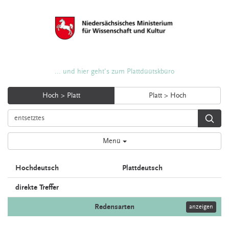
... und hier geht's zum Plattdüütskbüro
Hoch > Platt
Platt > Hoch
Menü
Hochdeutsch
Plattdeutsch
direkte Treffer
Redensarten
anzeigen