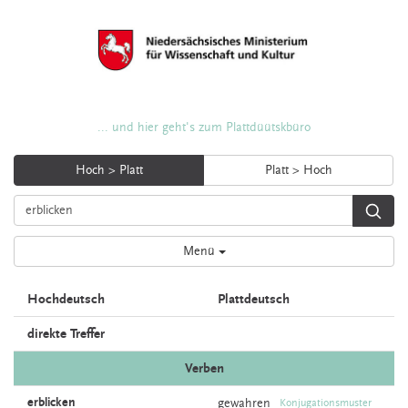
... und hier geht's zum Plattdüütskbüro
Hoch > Platt
Platt > Hoch
Menü
Hochdeutsch
Plattdeutsch
direkte Treffer
Verben
erblicken
gewahren
Konjugationsmuster