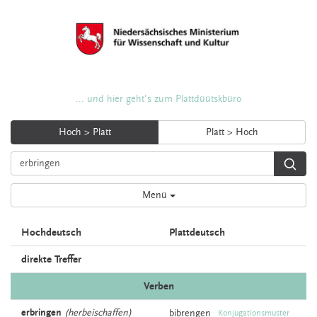
... und hier geht's zum Plattdüütskbüro
Hoch > Platt
Platt > Hoch
Menü
Hochdeutsch
Plattdeutsch
direkte Treffer
Verben
erbringen
(herbeischaffen)
bibrengen
Konjugationsmuster