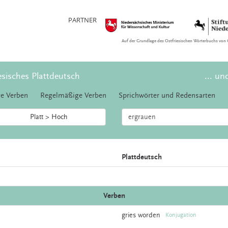
PARTNER
Auf der Grundlage des Ostfriesischen Wörterbuchs von 
esisches Plattdeutsch
... un
e Verben
Regelmäßige Verben
Sprichwörter und Redensarten
Platt > Hoch
Plattdeutsch
Verben
gries
worden
Konjugation