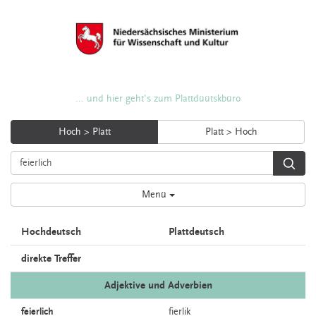
... und hier geht's zum Plattdüütskbüro
Hoch > Platt
Platt > Hoch
Menü
Hochdeutsch
Plattdeutsch
direkte Treffer
Adjektive und Adverbien
feierlich
fierlik