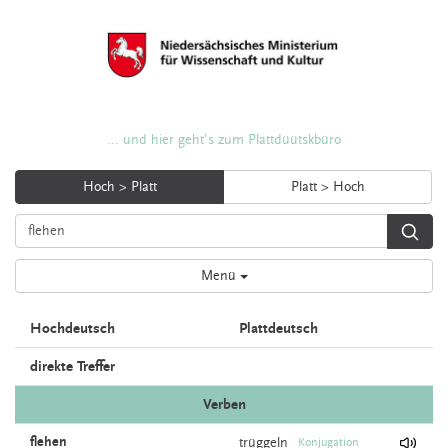
... und hier geht's zum Plattdüütskbüro
Hoch > Platt
Platt > Hoch
Menü
Hochdeutsch
Plattdeutsch
direkte Treffer
Verben
flehen
trüggeln
Konjugation