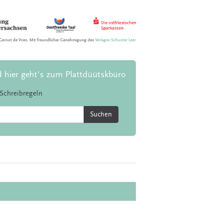
Gernot de Vries. Mit freundlicher Genehmigung des
Verlages Schuster Leer
d hier geht's zum Plattdüütskbüro
Schreibregeln
Suchen