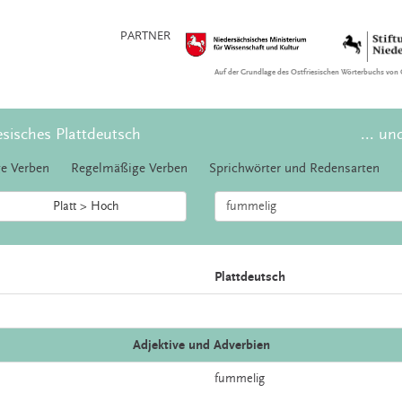
PARTNER
Auf der Grundlage des Ostfriesischen Wörterbuchs von 
esisches Plattdeutsch
... un
e Verben
Regelmäßige Verben
Sprichwörter und Redensarten
Platt > Hoch
Plattdeutsch
Adjektive und Adverbien
fummelig