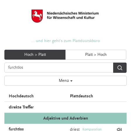
... und hier geht's zum Plattdüütskbüro
Hoch > Platt
Platt > Hoch
Menü
Hochdeutsch
Plattdeutsch
direkte Treffer
Adjektive und Adverbien
furchtlos
driest
Komparation