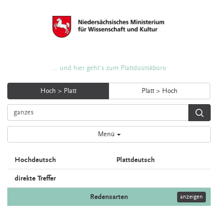
... und hier geht's zum Plattdüütskbüro
Hoch > Platt
Platt > Hoch
Menü
Hochdeutsch
Plattdeutsch
direkte Treffer
Redensarten
anzeigen