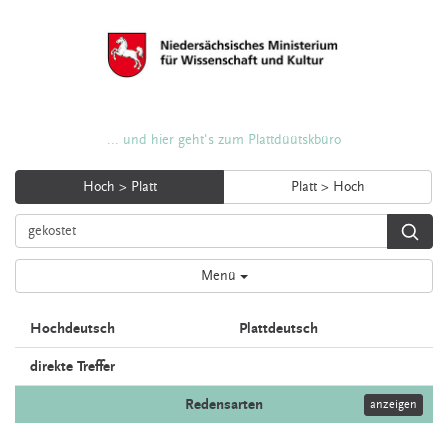
... und hier geht's zum Plattdüütskbüro
Hoch > Platt
Platt > Hoch
Menü
Hochdeutsch
Plattdeutsch
direkte Treffer
Redensarten
anzeigen