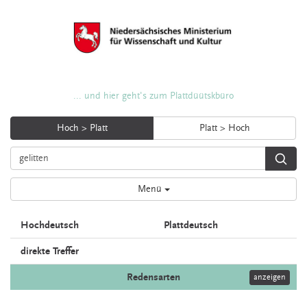
... und hier geht's zum Plattdüütskbüro
Hoch > Platt
Platt > Hoch
Menü
Hochdeutsch
Plattdeutsch
direkte Treffer
Redensarten
anzeigen