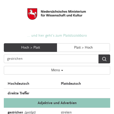
... und hier geht's zum Plattdüütskbüro
Hoch > Platt
Platt > Hoch
Menü
Hochdeutsch
Plattdeutsch
direkte Treffer
Adjektive und Adverbien
gestrichen
(getilgt)
streken