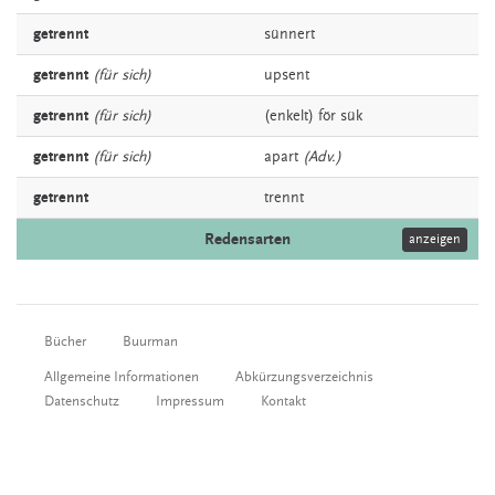
getrennt
sünnert
getrennt
(für sich)
upsent
getrennt
(für sich)
(enkelt)
för
sük
getrennt
(für sich)
apart
(Adv.)
getrennt
trennt
Redensarten
anzeigen
Bücher
Buurman
Allgemeine Informationen
Abkürzungsverzeichnis
Datenschutz
Impressum
Kontakt