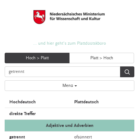
... und hier geht's zum Plattdüütskbüro
Hoch > Platt
Platt > Hoch
Menü
Hochdeutsch
Plattdeutsch
direkte Treffer
Adjektive und Adverbien
getrennt
ofsünnert