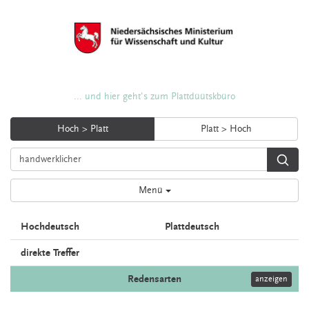
... und hier geht's zum Plattdüütskbüro
Hoch > Platt
Platt > Hoch
Menü
Hochdeutsch
Plattdeutsch
direkte Treffer
Redensarten
anzeigen