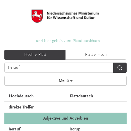
... und hier geht's zum Plattdüütskbüro
Hoch > Platt
Platt > Hoch
Menü
Hochdeutsch
Plattdeutsch
direkte Treffer
Adjektive und Adverbien
herauf
herup