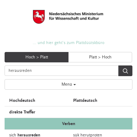
... und hier geht's zum Plattdüütskbüro
Hoch > Platt
Platt > Hoch
Menü
Hochdeutsch
Plattdeutsch
direkte Treffer
Verben
sich
herausreden
sük
herutproten