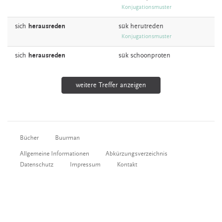
Konjugationsmuster
sich
herausreden
sük
herutreden
Konjugationsmuster
sich
herausreden
sük
schoonproten
weitere Treffer anzeigen
Bücher
Buurman
Allgemeine Informationen
Abkürzungsverzeichnis
Datenschutz
Impressum
Kontakt