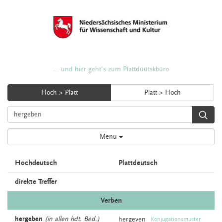
... und hier geht's zum Plattdüütskbüro
Hoch > Platt
Platt > Hoch
Menü
Hochdeutsch
Plattdeutsch
direkte Treffer
Verben
hergeben
(in allen hdt. Bed.)
hergeven
Konjugationsmuster