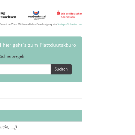
Gernot de Vries. Mit freundlicher Genehmigung des
Verlages Schuster Leer
d hier geht's zum Plattdüütskbüro
Schreibregeln
Suchen
cke, ...])