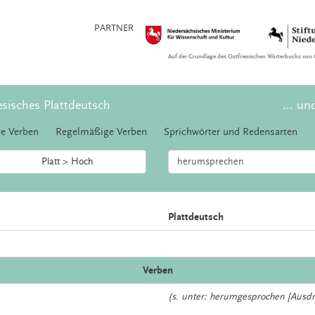
PARTNER
Auf der Grundlage des Ostfriesischen Wörterbuchs von 
esisches Plattdeutsch
... un
e Verben
Regelmäßige Verben
Sprichwörter und Redensarten
Platt > Hoch
Plattdeutsch
Verben
(s. unter: herumgesprochen [Ausdrü