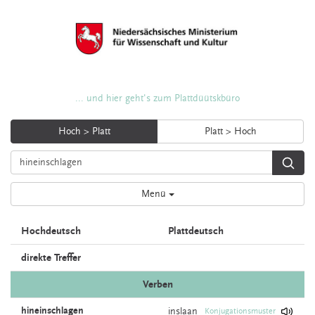
... und hier geht's zum Plattdüütskbüro
Hoch > Platt
Platt > Hoch
Menü
Hochdeutsch
Plattdeutsch
direkte Treffer
Verben
hineinschlagen
inslaan
Konjugationsmuster