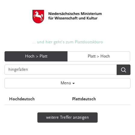
... und hier geht's zum Plattdüütskbüro
Hoch > Platt
Platt > Hoch
Menü
Hochdeutsch
Plattdeutsch
weitere Treffer anzeigen