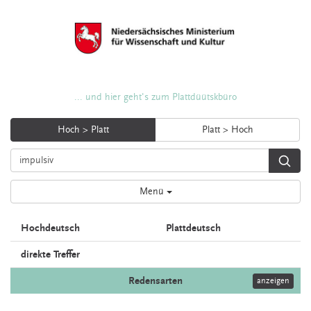
... und hier geht's zum Plattdüütskbüro
Hoch > Platt
Platt > Hoch
Menü
Hochdeutsch
Plattdeutsch
direkte Treffer
Redensarten
anzeigen