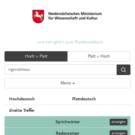
... und hier geht's zum Plattdüütskbüro
Hoch > Platt
Platt > Hoch
Menü
Hochdeutsch
Plattdeutsch
direkte Treffer
Sprichwörter
anzeigen
Redensarten
anzeigen