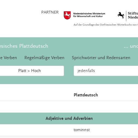
PARTNER
Auf der Grundlage des Ostfriesischen Wörterbuchs von 
esisches Plattdeutsch
... un
e Verben
Regelmäßige Verben
Sprichwörter und Redensarten
Platt > Hoch
Plattdeutsch
Adjektive und Adverbien
tominnst