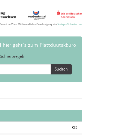
Gernot de Vries. Mit freundlicher Genehmigung des
Verlages Schuster Leer
d hier geht's zum Plattdüütskbüro
Schreibregeln
Suchen