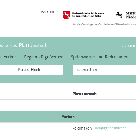
PARTNER
Auf der Grundlage des Ostfriesischen Wörterbuchs von 
esisches Plattdeutsch
... un
e Verben
Regelmäßige Verben
Sprichwörter und Redensarten
Platt > Hoch
Plattdeutsch
Verben
koldmaken
Konjugationsmuster