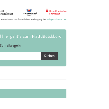
Gernot de Vries. Mit freundlicher Genehmigung des
Verlages Schuster Leer
d hier geht's zum Plattdüütskbüro
Schreibregeln
Suchen