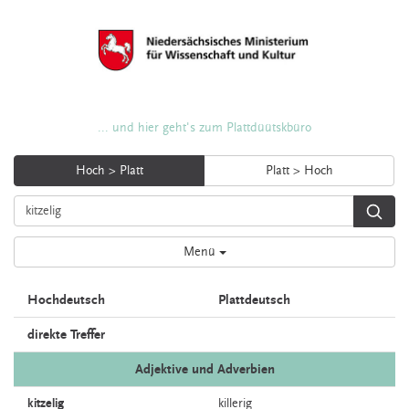
... und hier geht's zum Plattdüütskbüro
Hoch > Platt
Platt > Hoch
Menü
Hochdeutsch
Plattdeutsch
direkte Treffer
Adjektive und Adverbien
kitzelig
killerig