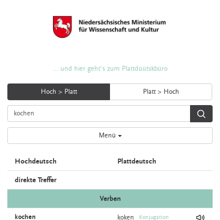
... und hier geht's zum Plattdüütskbüro
Hoch > Platt
Platt > Hoch
Menü
Hochdeutsch
Plattdeutsch
direkte Treffer
Verben
kochen
koken
Konjugation