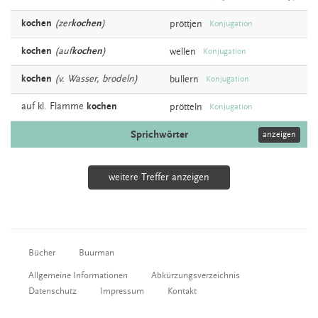
kochen
(zer
kochen
)
pröttjen
Konjugation
kochen
(auf
kochen
)
wellen
Konjugation
kochen
(v. Wasser, brodeln)
bullern
Konjugation
auf kl. Flamme
kochen
prötteln
Konjugation
Sprichwörter
anzeigen
weitere Treffer anzeigen
Bücher
Buurman
Allgemeine Informationen
Abkürzungsverzeichnis
Datenschutz
Impressum
Kontakt