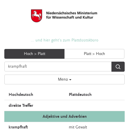
... und hier geht's zum Plattdüütskbüro
Hoch > Platt
Platt > Hoch
Menü
Hochdeutsch
Plattdeutsch
direkte Treffer
Adjektive und Adverbien
krampfhaft
mit
Gewalt