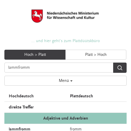
... und hier geht's zum Plattdüütskbüro
Hoch > Platt
Platt > Hoch
Menü
Hochdeutsch
Plattdeutsch
direkte Treffer
Adjektive und Adverbien
lammfromm
fromm