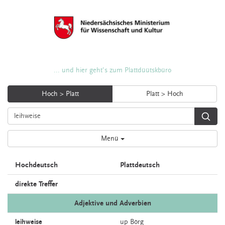
... und hier geht's zum Plattdüütskbüro
Hoch > Platt
Platt > Hoch
Menü
Hochdeutsch
Plattdeutsch
direkte Treffer
Adjektive und Adverbien
leihweise
up
Börg